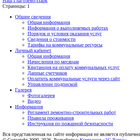
Наш Глаголево-Парк
Страницы:
1
Общие сведения
Общая информация
Информация о выполняемых работах
Порядок и условия оказания услуг
Сведения о стоимости
Тарифы на коммунальные ресурсы
Личный кабинет
Общая информация
Начисления по месяцам
Квитанция на оплату коммунальных услуг
Данные счетчиков
Оплатить коммунальные услуги через сайт
Управление подпиской
Галерея
Фотогалерея
Видео
Информация
Регламент ремонтно-строительных работ
Правила проживания
Инструкция по пожарной безопасности
Вся представленная на сайте информация не является публичн
© Copyright 2009–2026. Разработка:
Компания «1С-Рарус»