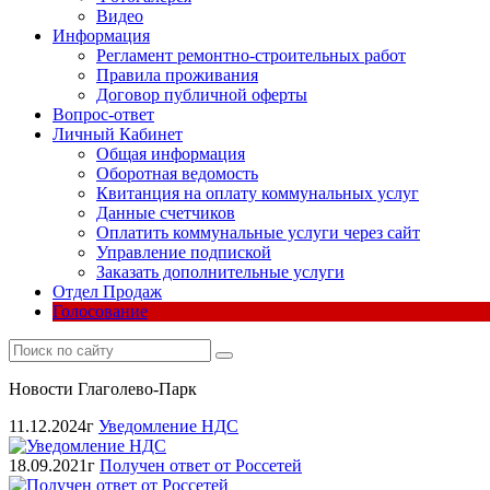
Видео
Информация
Регламент ремонтно-строительных работ
Правила проживания
Договор публичной оферты
Вопрос-ответ
Личный Кабинет
Общая информация
Оборотная ведомость
Квитанция на оплату коммунальных услуг
Данные счетчиков
Оплатить коммунальные услуги через сайт
Управление подпиской
Заказать дополнительные услуги
Отдел Продаж
Голосование
Новости Глаголево-Парк
11.12.2024г
Уведомление НДС
18.09.2021г
Получен ответ от Россетей